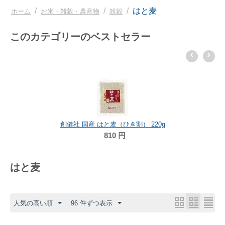
/
/
/
はと麦
ホーム
お米・雑穀・農産物
雑穀
このカテゴリーのベストセラー
創健社 国産 はと麦（ひき割） 220g
810
円
はと麦
人気の高い順
96 件ずつ表示