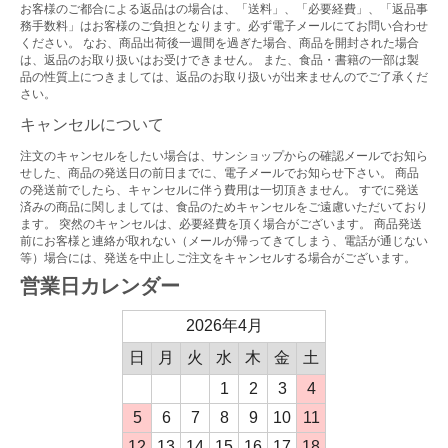
お客様のご都合による返品はの場合は、「送料」、「必要経費」、「返品事
務手数料」はお客様のご負担となります。必ず電子メールにてお問い合わせ
ください。 なお、商品出荷後一週間を過ぎた場合、商品を開封された場合
は、返品のお取り扱いはお受けできません。 また、食品・書籍の一部は製
品の性質上につきましては、返品のお取り扱いが出来ませんのでご了承くだ
さい。
キャンセルについて
注文のキャンセルをしたい場合は、サンショップからの確認メールでお知ら
せした、商品の発送日の前日までに、電子メールでお知らせ下さい。 商品
の発送前でしたら、キャンセルに伴う費用は一切頂きません。 すでに発送
済みの商品に関しましては、食品のためキャンセルをご遠慮いただいており
ます。 突然のキャンセルは、必要経費を頂く場合がございます。 商品発送
前にお客様と連絡が取れない（メールが帰ってきてしまう、電話が通じない
等）場合には、発送を中止しご注文をキャンセルする場合がございます。
営業日カレンダー
2026年4月
日
月
火
水
木
金
土
1
2
3
4
5
6
7
8
9
10
11
12
13
14
15
16
17
18