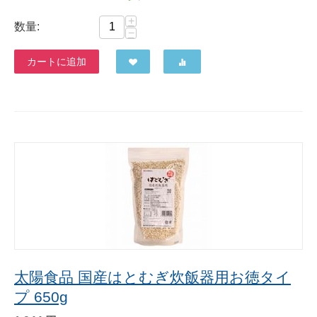
+
数量:
−
カートに追加
太陽食品 国産はとむぎ炊飯器用お徳タイ
プ 650g