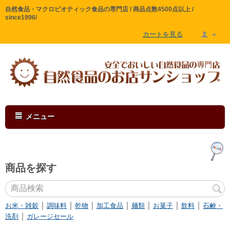
自然食品・マクロビオティック食品の専門店 / 商品点数4500点以上 /
since1996/
カートを見る
メニュー
商品を探す
｜
｜
｜
｜
｜
｜
｜
お米・雑穀
調味料
乾物
加工食品
麺類
お菓子
飲料
石鹸・
｜
洗剤
ガレージセール