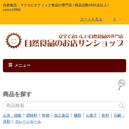
自然食品・マクロビオティック食品の専門店 / 商品点数4500点以上 /
since1996/
カートを見る
メニュー
商品を探す
｜
｜
｜
｜
｜
｜
｜
お米・雑穀
調味料
乾物
加工食品
麺類
お菓子
飲料
石鹸・
｜
洗剤
ガレージセール