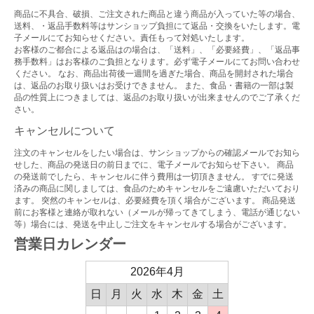
商品に不具合、破損、ご注文された商品と違う商品が入っていた等の場合、
送料、・返品手数料等はサンショップ負担にて返品・交換をいたします。電
子メールにてお知らせください。責任もって対処いたします。
お客様のご都合による返品はの場合は、「送料」、「必要経費」、「返品事
務手数料」はお客様のご負担となります。必ず電子メールにてお問い合わせ
ください。 なお、商品出荷後一週間を過ぎた場合、商品を開封された場合
は、返品のお取り扱いはお受けできません。 また、食品・書籍の一部は製
品の性質上につきましては、返品のお取り扱いが出来ませんのでご了承くだ
さい。
キャンセルについて
注文のキャンセルをしたい場合は、サンショップからの確認メールでお知ら
せした、商品の発送日の前日までに、電子メールでお知らせ下さい。 商品
の発送前でしたら、キャンセルに伴う費用は一切頂きません。 すでに発送
済みの商品に関しましては、食品のためキャンセルをご遠慮いただいており
ます。 突然のキャンセルは、必要経費を頂く場合がございます。 商品発送
前にお客様と連絡が取れない（メールが帰ってきてしまう、電話が通じない
等）場合には、発送を中止しご注文をキャンセルする場合がございます。
営業日カレンダー
2026年4月
日
月
火
水
木
金
土