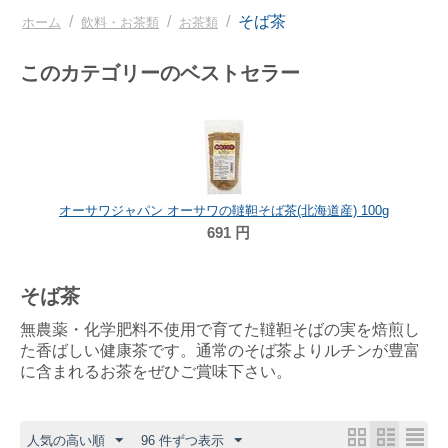
/
/
/
そば茶
ホーム
飲料・お茶類
お茶類
このカテゴリーのベストセラー
オーサワジャパン オーサワの韃靼そば茶(北海道産) 100g
691
円
そば茶
無農薬・化学肥料不使用で育てた韃靼そばの実を焙煎し
た香ばしい健康茶です。通常のそば茶よりルチンが豊富
に含まれるお茶をぜひご賞味下さい。
人気の高い順
96 件ずつ表示