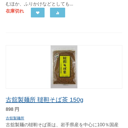
むほか、ふりかけなどとしても...
在庫切れ
古舘製麺所 韃靼そば茶 150g
898
円
古舘製麺所
古舘製麺の韃靼そば茶は、岩手県産を中心に100％国産