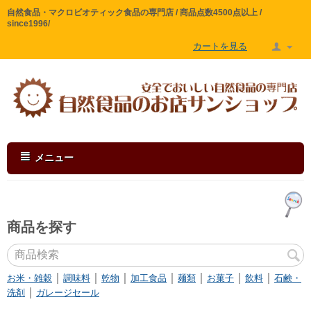
自然食品・マクロビオティック食品の専門店 / 商品点数4500点以上 /
since1996/
カートを見る
メニュー
商品を探す
｜
｜
｜
｜
｜
｜
｜
お米・雑穀
調味料
乾物
加工食品
麺類
お菓子
飲料
石鹸・
｜
洗剤
ガレージセール