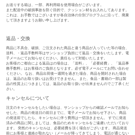
お送りする箱は、一部、再利用箱を使用場合がございます。
また配送中の破損事故を防ぐ目的で、クッション材をお入れしてあります。
これは、お手数ではございますが各自治体の分別プログラムに沿って、廃棄
して頂きますようお願い申し上げます。
返品・交換
商品に不具合、破損、ご注文された商品と違う商品が入っていた等の場合、
送料、・返品手数料等はサンショップ負担にて返品・交換をいたします。電
子メールにてお知らせください。責任もって対処いたします。
お客様のご都合による返品はの場合は、「送料」、「必要経費」、「返品事
務手数料」はお客様のご負担となります。必ず電子メールにてお問い合わせ
ください。 なお、商品出荷後一週間を過ぎた場合、商品を開封された場合
は、返品のお取り扱いはお受けできません。 また、食品・書籍の一部は製
品の性質上につきましては、返品のお取り扱いが出来ませんのでご了承くだ
さい。
キャンセルについて
注文のキャンセルをしたい場合は、サンショップからの確認メールでお知ら
せした、商品の発送日の前日までに、電子メールでお知らせ下さい。 商品
の発送前でしたら、キャンセルに伴う費用は一切頂きません。 すでに発送
済みの商品に関しましては、食品のためキャンセルをご遠慮いただいており
ます。 突然のキャンセルは、必要経費を頂く場合がございます。 商品発送
前にお客様と連絡が取れない（メールが帰ってきてしまう、電話が通じない