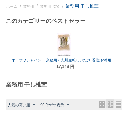
/
/
/
業務用 干し椎茸
ホーム
業務用
業務用 乾物
このカテゴリーのベストセラー
オーサワジャパン （業務用）九州産乾しいたけ(香信)お徳用 1kg
17,146
円
業務用 干し椎茸
人気の高い順
96 件ずつ表示