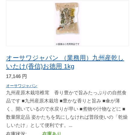
オーサワジャパン （業務用）九州産乾し
いたけ(香信)お徳用 1kg
17,146
円
オーサワジャパン
九州産原木栽培椎茸 香り豊かで旨みたっぷりの自然食
品です ■九州産原木栽培 ■豊かな香りと旨み ■傘が薄
く、開いているので水戻りが早い ■煮物や汁物などに ■
数量限定品 姿かたちを気にしなければ普段使いの「乾燥
しいたけ」として便利です。...
在庫状況:
在庫あり