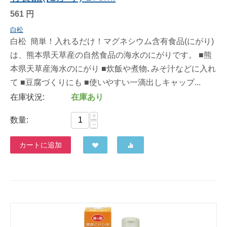
561
円
白松
白松 簡単！入れるだけ！マグネシウム含有食品(にがり)
は、熊本県天草産の自然食品の海水のにがりです。 ■熊
本県天草産海水のにがり ■炊飯や煮物､みそ汁などに入れ
て ■豆腐づくりにも ■使いやすい一滴出しキャップ...
在庫状況:
在庫あり
+
数量:
−
カートに追加