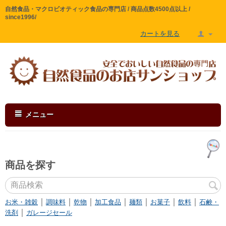
自然食品・マクロビオティック食品の専門店 / 商品点数4500点以上 /
since1996/
カートを見る
メニュー
商品を探す
｜
｜
｜
｜
｜
｜
｜
お米・雑穀
調味料
乾物
加工食品
麺類
お菓子
飲料
石鹸・
｜
洗剤
ガレージセール