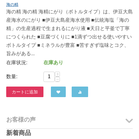
海の精
海の精 海の精 海精にがり（ボトルタイプ）は、伊豆大島
産海水のにがり ■伊豆大島産海水使用 ■伝統海塩「海の
精」の生産過程で生まれるにがり液 ■天日と平釜で丁寧
につくられた ■豆腐づくりに ■1滴ずつ出せる使いやすい
ボトルタイプ ■ミネラルが豊富 ■苦すぎず塩味とコク、
旨みがある...
在庫状況:
在庫あり
+
数量:
−
カートに追加
お客様の声
新着商品