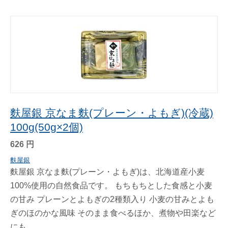
麩屋銀 京なま麩(プレーン・よもぎ)(冷蔵)
100g(50g×2個)
626
円
麩屋銀
麩屋銀 京なま麩(プレーン・よもぎ)は、北海道産小麦
100%使用の自然食品です。 もちもちとした食感と小麦
の甘み プレーンとよもぎの2種類入り 小麦の甘みとよも
ぎのほのかな風味 そのまま食べるほか、煮物や田楽など
にも...