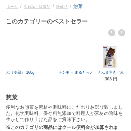
/
/
/
惣菜
ホーム
冷蔵品・冷凍品
冷蔵品
このカテゴリーのベストセラー
麩屋銀 京なま麩(プレーン・よもぎ)(冷蔵) 100g(50g×2個)
626
円
惣菜
便利なお惣菜を素材や調味料にこだわりお選び致しまし
た。化学調味料、保存料無添加で料理人が素材の旨味を
生かして作り上げた品をご賞味下さい。
※このカテゴリの商品にはクール便料金が加算されま