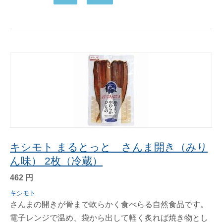
キシモト まるとっと さんま開き（みり
ん味） 2枚（冷蔵）
462
円
キシモト
さんまの開きが骨まで軟らかく食べらる自然食品です。
電子レンジで温め、袋から出して軽く炙れば焼き物とし