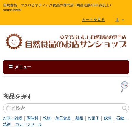
自然食品・マクロビオティック食品の専門店 / 商品点数4500点以上 /
since1996/
カートを見る
メニュー
商品を探す
｜
｜
｜
｜
｜
｜
｜
お米・雑穀
調味料
乾物
加工食品
麺類
お菓子
飲料
石鹸・
｜
洗剤
ガレージセール