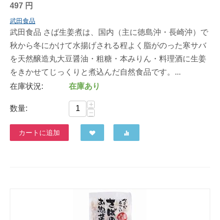
497
円
武田食品
武田食品 さば生姜煮は、国内（主に徳島沖・長崎沖）で
秋から冬にかけて水揚げされる程よく脂がのった寒サバ
を天然醸造丸大豆醤油・粗糖・本みりん・料理酒に生姜
をきかせてじっくりと煮込んだ自然食品です。...
在庫状況:
在庫あり
+
数量:
−
カートに追加