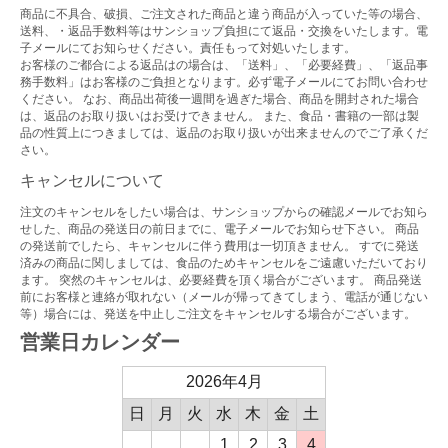
商品に不具合、破損、ご注文された商品と違う商品が入っていた等の場合、
送料、・返品手数料等はサンショップ負担にて返品・交換をいたします。電
子メールにてお知らせください。責任もって対処いたします。
お客様のご都合による返品はの場合は、「送料」、「必要経費」、「返品事
務手数料」はお客様のご負担となります。必ず電子メールにてお問い合わせ
ください。 なお、商品出荷後一週間を過ぎた場合、商品を開封された場合
は、返品のお取り扱いはお受けできません。 また、食品・書籍の一部は製
品の性質上につきましては、返品のお取り扱いが出来ませんのでご了承くだ
さい。
キャンセルについて
注文のキャンセルをしたい場合は、サンショップからの確認メールでお知ら
せした、商品の発送日の前日までに、電子メールでお知らせ下さい。 商品
の発送前でしたら、キャンセルに伴う費用は一切頂きません。 すでに発送
済みの商品に関しましては、食品のためキャンセルをご遠慮いただいており
ます。 突然のキャンセルは、必要経費を頂く場合がございます。 商品発送
前にお客様と連絡が取れない（メールが帰ってきてしまう、電話が通じない
等）場合には、発送を中止しご注文をキャンセルする場合がございます。
営業日カレンダー
2026年4月
日
月
火
水
木
金
土
1
2
3
4