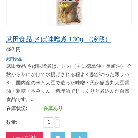
武田食品 さば味噌煮 130g （冷蔵）
497
円
武田食品
武田食品 さば味噌煮は、国内（主に徳島沖・長崎沖）で
秋から冬にかけて水揚げされる程よく脂がのった寒サバ
を、国内産の米と大豆で造った味噌・天然醸造丸大豆醤
油・粗糖・本みりん・料理酒でじっくりと煮込んだ自然
食品です。...
在庫状況:
在庫あり
+
数量:
−
カートに追加