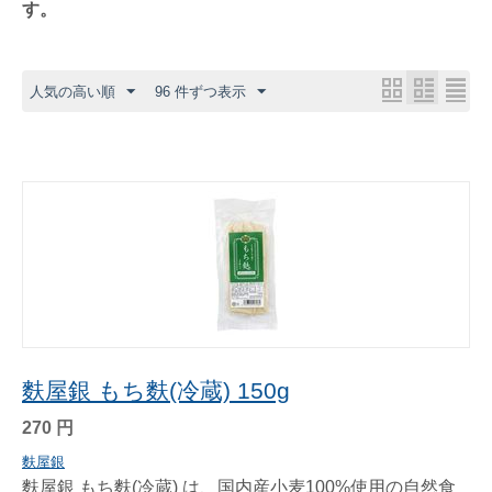
す。
人気の高い順
96 件ずつ表示
麩屋銀 もち麩(冷蔵) 150g
270
円
麩屋銀
麩屋銀 もち麩(冷蔵) は、国内産小麦100%使用の自然食