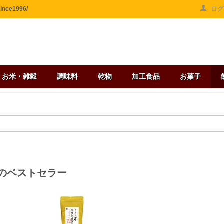
ロ
ce1996/
お米・雑穀
調味料
乾物
加工食品
お菓子
のベストセラー