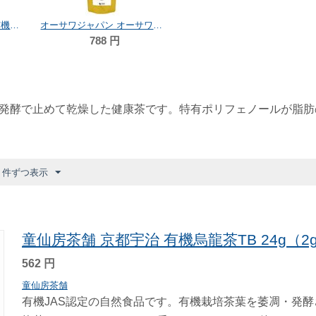
童仙房茶舗 京都宇治 有機烏龍茶TB 24g（2g×12）
オーサワジャパン オーサワの宮崎産有機烏龍茶 60g
788
円
発酵で止めて乾燥した健康茶です。特有ポリフェノールが脂肪
6 件ずつ表示
童仙房茶舗 京都宇治 有機烏龍茶TB 24g（2g
562
円
童仙房茶舗
有機JAS認定の自然食品です。有機栽培茶葉を萎凋・発