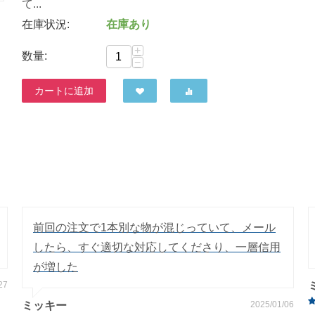
て...
在庫状況:
在庫あり
+
数量:
−
カートに追加
前回の注文で1本別な物が混じっていて、メール
したら、すぐ適切な対応してくださり、一層信用
が増した
27
ミッキー
2025/01/06