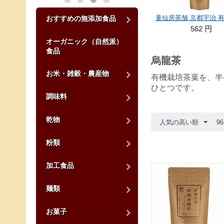
おすすめの無添加食品
562
円
オーガニック（自然派）
食品
烏龍茶
お米・雑穀・農産物
有機栽培茶葉を、半
ひとつです。
調味料
乾物
人気の高い順
9
粉類
加工食品
麺類
お菓子