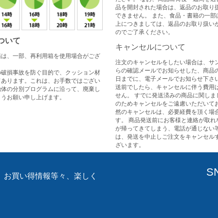
品を開封された場合は、返品のお取り
できません。 また、食品・書籍の一部
上につきましては、返品のお取り扱い
のでご了承ください。
ついて
キャンセルについて
箱は、一部、再利用箱を使用場合がござ
注文のキャンセルをしたい場合は、サ
らの確認メールでお知らせした、商品
の破損事故を防ぐ目的で、クッション材
日までに、電子メールでお知らせ下さい
てあります。これは、お手数ではござい
送前でしたら、キャンセルに伴う費用
治体の分別プログラムに沿って、廃棄し
せん。 すでに発送済みの商品に関しま
ようお願い申し上げます。
のためキャンセルをご遠慮いただいてお
然のキャンセルは、必要経費を頂く場
す。 商品発送前にお客様と連絡が取れ
が帰ってきてしまう、電話が通じない
は、発送を中止しご注文をキャンセル
ざいます。
S
、お買い得情報等々、楽しく
。