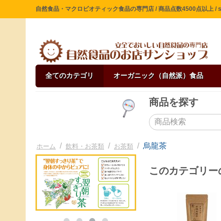
自然食品・マクロビオティック食品の専門店 / 商品点数4500点以上 / sin
全てのカテゴリ
オーガニック（自然派）食品
商品を探す
/
/
/
烏龍茶
ホーム
飲料・お茶類
お茶類
このカテゴリー