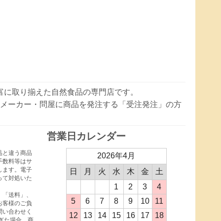
豊富に取り揃えた自然食品の専門店です。
メーカー・問屋に商品を発注する「受注発注」の方
営業日カレンダー
品と違う商品
2026年4月
手数料等はサ
します。電子
日
月
火
水
木
金
土
って対処いた
1
2
3
4
、「送料」、
5
6
7
8
9
10
11
お客様のご負
問い合わせく
12
13
14
15
16
17
18
ぎた場合、商