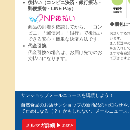
後払い（コンビニ決済・銀行振込・
郵便振替・LINE Pay）
◆梱包に
商品の到着を確認してから、「コン
ビニ」「郵便局」「銀行」で後払い
お送りする
います。
できる安心・簡単な決済方法です。
また配送中
代金引換
をお入れし
代金引換の場合は、お届け先でのお
ますが各自
て頂きます
支払いになります。
サンショップメールニュースを購読しよう！
自然食品のお店サンショップの新商品のお知らせや
てためになる（？）かもしれない、メールニュース
メルマガ詳細 ▶︎