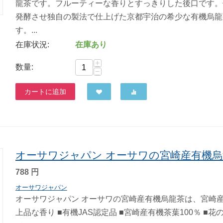
龍茶です。フルーティーな香りとすっきりした後口です。
発酵させ独自の製法で仕上げた京都宇治の希少な有機烏龍
す。...
在庫状況:
在庫あり
+
数量:
−
カートに追加
オーサワジャパン オーサワの宮崎産有機烏龍
788
円
オーサワジャパン
オーサワジャパン オーサワの宮崎産有機烏龍茶は、宮崎産
上品な香り ■有機JAS認定品 ■宮崎産有機茶葉100％ ■