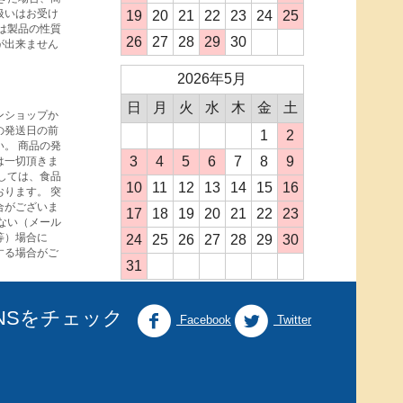
扱いはお受け
19
20
21
22
23
24
25
は製品の性質
26
27
28
29
30
が出来ません
2026年5月
日
月
火
水
木
金
土
ンショップか
の発送日の前
1
2
。 商品の発
3
4
5
6
7
8
9
は一切頂きま
しては、食品
10
11
12
13
14
15
16
ります。 突
合がございま
17
18
19
20
21
22
23
ない（メール
等）場合に
24
25
26
27
28
29
30
する場合がご
31
NSをチェック
Facebook
Twitter