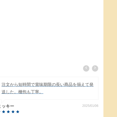
注文から短時間で賞味期限の長い商品を揃えて発
外箱
送した。梱包も丁寧。
箱に
た。
ミッキー
2025/01/06
雨の
いて