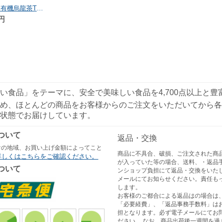
童仙房茶舗 京都宇治 有機烏龍茶TB 24g（2g×12）
円
い食品」をテーマに、安全で美味しい食品を4,700点以上と
め、ほとんどの商品をお客様からのご注文をいただいてから各
状態でお届けしています。
ついて
返品・交換
けの地域、お買い上げ金額によってこと
商品に不具合、破損、ご注文された商
詳しくはこちらをご確認ください。
が入っていた等の場合、送料、・返品
ついて
ンショップ負担にて返品・交換をいた
メールにてお知らせください。責任も
します。
お客様のご都合による返品はの場合は
「必要経費」、「返品事務手数料」は
担となります。必ず電子メールにてお
ださい。 なお、商品出荷後一週間を過