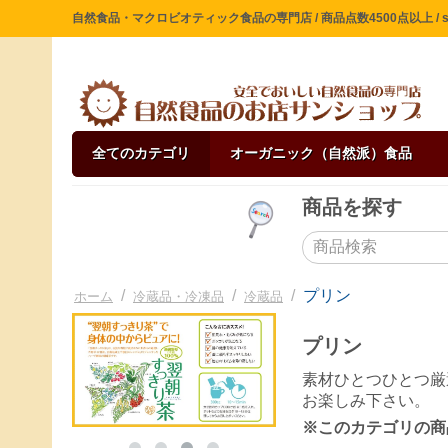
自然食品・マクロビオティック食品の専門店 / 商品点数4500点以上 / sin
全てのカテゴリ
オーガニック（自然派）食品
商品を探す
/
/
/
プリン
ホーム
冷蔵品・冷凍品
冷蔵品
プリン
素材ひとつひとつ厳
お楽しみ下さい。
※このカテゴリの商