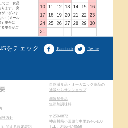
しては、食品
10
11
12
13
14
15
16
ります。 突
合がございま
17
18
19
20
21
22
23
ない（メール
等）場合に
24
25
26
27
28
29
30
する場合がご
31
NSをチェック
Facebook
Twitter
自然派食品・オーガニック食品の
要
通販ならサンショップ
無添加食品
無添加調味料
約
〒250-0872
保護方針
神奈川県小田原市中里194-6-103
TEL：0465-47-0558
引に関する規定表記