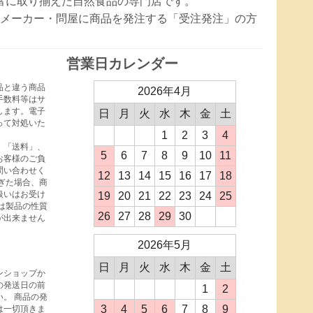
豊富に取り揃えた自然食品の専門店です。
メーカー・問屋に商品を発注する「受注発注」の方
営業日カレンダー
品と違う商品
2026年4月
手数料等はサ
します。電子
日
月
火
水
木
金
土
って対処いた
1
2
3
4
、「送料」、
5
6
7
8
9
10
11
お客様のご負
問い合わせく
12
13
14
15
16
17
18
ぎた場合、商
扱いはお受け
19
20
21
22
23
24
25
は製品の性質
26
27
28
29
30
が出来ません
2026年5月
日
月
火
水
木
金
土
ンショップか
の発送日の前
1
2
。 商品の発
3
4
5
6
7
8
9
は一切頂きま