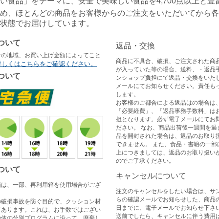
い食品」をテーマに、安全で美味しい食品を4,700点以上と
め、ほとんどの商品をお客様からのご注文をいただいてから各
状態でお届けしています。
ついて
返品・交換
けの地域、お買い上げ金額によってこと
商品に不具合、破損、ご注文された商
詳しくはこちらをご確認ください。
が入っていた等の場合、送料、・返品
ついて
ンショップ負担にて返品・交換をいた
メールにてお知らせください。責任も
します。
お客様のご都合による返品はの場合は
「必要経費」、「返品事務手数料」は
担となります。必ず電子メールにてお
ださい。 なお、商品出荷後一週間を過
品を開封された場合は、返品のお取り
できません。 また、食品・書籍の一部
上につきましては、返品のお取り扱い
のでご了承ください。
ついて
キャンセルについて
箱は、一部、再利用箱を使用場合がござ
注文のキャンセルをしたい場合は、サ
らの確認メールでお知らせした、商品
の破損事故を防ぐ目的で、クッション材
日までに、電子メールでお知らせ下さい
てあります。これは、お手数ではござい
送前でしたら、キャンセルに伴う費用
治体の分別プログラムに沿って、廃棄し