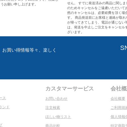
せん。 すでに発送済みの商品に関しま
ようお願い申し上げます。
のためキャンセルをご遠慮いただいてお
然のキャンセルは、必要経費を頂く場
す。 商品発送前にお客様と連絡が取れ
が帰ってきてしまう、電話が通じない
は、発送を中止しご注文をキャンセル
ざいます。
S
、お買い得情報等々、楽しく
。
カスタマーサービス
会社概
ース
お問い合わせ
会社概要
ランド
注文検索
ご利用規
ほしい物リスト
個人情報
プ
商品比較
特定商取