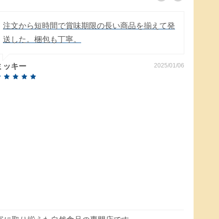
注文から短時間で賞味期限の長い商品を揃えて発
外箱
送した。梱包も丁寧。
箱に
た。
ミッキー
2025/01/06
雨の
いて
のんの