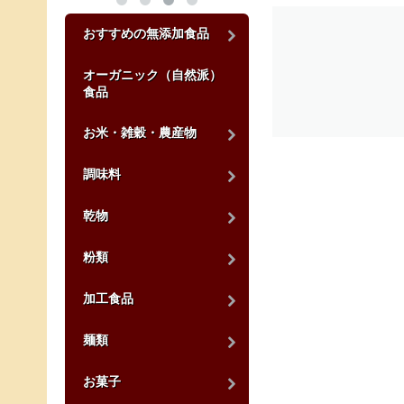
おすすめの無添加食品
オーガニック（自然派）
食品
お米・雑穀・農産物
調味料
乾物
粉類
加工食品
麺類
お菓子