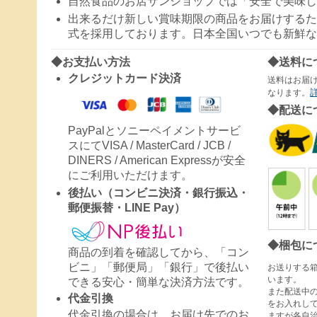
自然食品のお店サンショップでは「安全で美味し
出来るだけ新しい賞味期限の商品をお届けするた
式を採用しております。日本全国いつでも新鮮な
◆お支払い方法
◆送料に
クレジットカード決済
送料はお届
なります。
◆配送に
PayPalとソニーペイメントサービ
スにてVISA / MasterCard / JCB /
DINERS / American Expressが安全
にご利用いただけます。
後払い（コンビニ決済・銀行振込・
郵便振替・LINE Pay）
◆梱包に
商品の到着を確認してから、「コン
ビニ」「郵便局」「銀行」で後払い
お送りする
います。
できる安心・簡単な決済方法です。
また配送中
代金引換
をお入れし
代金引換の場合は、お届け先でのお
ますが各自