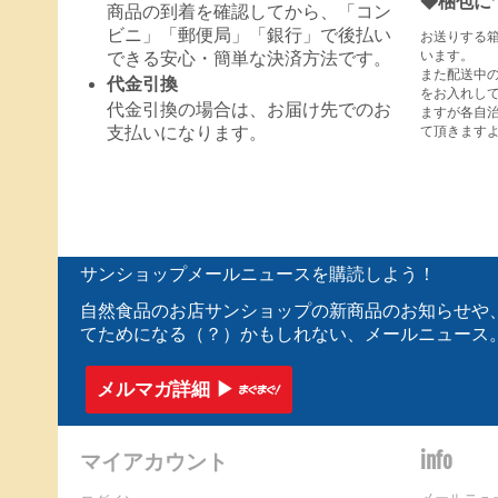
◆梱包に
商品の到着を確認してから、「コン
ビニ」「郵便局」「銀行」で後払い
お送りする
います。
できる安心・簡単な決済方法です。
また配送中
代金引換
をお入れし
代金引換の場合は、お届け先でのお
ますが各自
て頂きます
支払いになります。
サンショップメールニュースを購読しよう！
自然食品のお店サンショップの新商品のお知らせや
てためになる（？）かもしれない、メールニュース
メルマガ詳細 ▶︎
マイアカウント
info