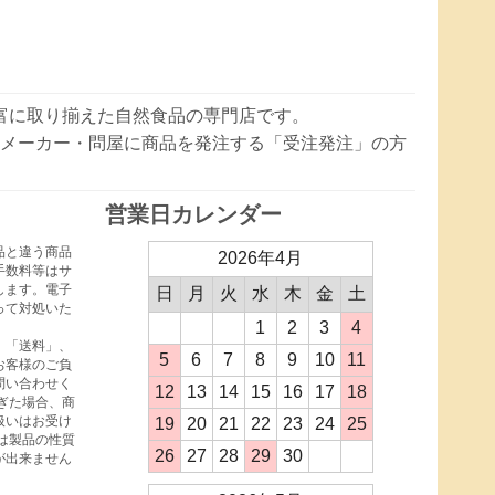
豊富に取り揃えた自然食品の専門店です。
メーカー・問屋に商品を発注する「受注発注」の方
営業日カレンダー
品と違う商品
2026年4月
手数料等はサ
します。電子
日
月
火
水
木
金
土
って対処いた
1
2
3
4
、「送料」、
5
6
7
8
9
10
11
お客様のご負
問い合わせく
12
13
14
15
16
17
18
ぎた場合、商
扱いはお受け
19
20
21
22
23
24
25
は製品の性質
26
27
28
29
30
が出来ません