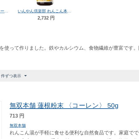
無双本舗 蓮根粉末 〈コーレン〉 50g
いんやん倶楽部 れんこん本葛あめ 150g
2,732
円
を使って作りました。鉄やカルシウム、食物繊維が豊富です。
6 件ずつ表示
無双本舗 蓮根粉末 〈コーレン〉 50g
713
円
無双本舗
れんこん湯が手軽に食せる便利な自然食品です。家庭でで