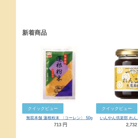
新着商品
クイックビュー
クイックビュー
無双本舗 蓮根粉末 〈コーレン〉 50g
713
円
2,732