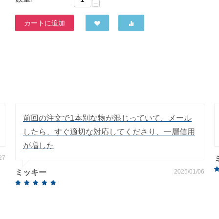
−
カートに追加
前回の注文で1本別な物が混じっていて、メール
したら、すぐ適切な対応してくださり、一層信用
が増した
27
ミッキー
2025/01/06