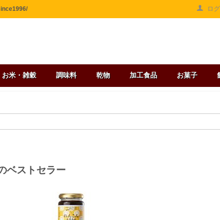
ロ
ce1996/
お米・雑穀
調味料
乾物
加工食品
お菓子
のベストセラー