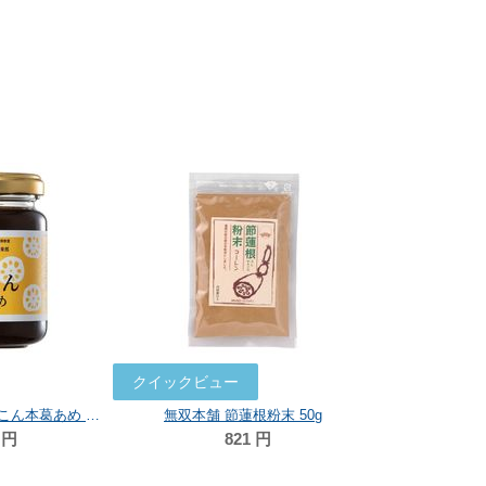
クイックビュー
いんやん倶楽部 れんこん本葛あめ 150g
無双本舗 節蓮根粉末 50g
円
821
円