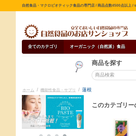
自然食品・マクロビオティック食品の専門店 / 商品点数4500点以上 / sin
全てのカテゴリ
オーガニック（自然派）食品
商品を探す
/
/
蓮根
ホーム
機能性食品・サプリ
このカテゴリー