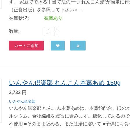
す。 家庭でできる手当て法の一つ“れんこん湯”が簡単に
（正食出版）を参照して下さい＞...
在庫状況:
在庫あり
+
数量:
−
カートに追加
いんやん倶楽部 れんこん本葛あめ 150g
2,732
円
いんやん倶楽部
いんやん倶楽部 れんこん本葛あめは、本葛飴配合、ほの
ルシウム、食物繊維を豊富に含みます。糖化してあるので
不使用 ■そのまま舐める、または湯に溶いて ■子供にも食べ