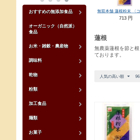
おすすめの無添加食品
713
円
オーガニック（自然派）
食品
蓮根
お米・雑穀・農産物
無農薬蓮根を節と根
ております。
調味料
乾物
人気の高い順
9
粉類
加工食品
麺類
お菓子