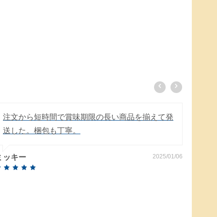
注文から短時間で賞味期限の長い商品を揃えて発
外箱
送した。梱包も丁寧。
箱に
た。
ミッキー
2025/01/06
雨の
いて
のんの