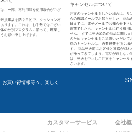
ついて
キャンセルについて
箱は、一部、再利用箱を使用場合がござ
注文のキャンセルをしたい場合は、サ
らの確認メールでお知らせした、商品
の破損事故を防ぐ目的で、クッション材
日までに、電子メールでお知らせ下さい
てあります。これは、お手数ではござい
送前でしたら、キャンセルに伴う費用
治体の分別プログラムに沿って、廃棄し
せん。 すでに発送済みの商品に関しま
ようお願い申し上げます。
のためキャンセルをご遠慮いただいてお
然のキャンセルは、必要経費を頂く場
す。 商品発送前にお客様と連絡が取れ
が帰ってきてしまう、電話が通じない
は、発送を中止しご注文をキャンセル
ざいます。
S
、お買い得情報等々、楽しく
。
カスタマーサービス
会社概