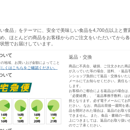
い食品」をテーマに、安全で美味しい食品を4,700点以上と
め、ほとんどの商品をお客様からのご注文をいただいてから各
状態でお届けしています。
ついて
返品・交換
けの地域、お買い上げ金額によってこと
商品に不具合、破損、ご注文された商
詳しくはこちらをご確認ください。
が入っていた等の場合、送料、・返品
ついて
ンショップ負担にて返品・交換をいた
メールにてお知らせください。責任も
します。
お客様のご都合による返品はの場合は
「必要経費」、「返品事務手数料」は
担となります。必ず電子メールにてお
ださい。 なお、商品出荷後一週間を過
品を開封された場合は、返品のお取り
できません。 また、食品・書籍の一部
上につきましては、返品のお取り扱い
のでご了承ください。