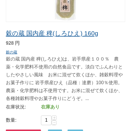
穀の蔵 国内産 稗(しろひえ) 160g
928
円
穀の蔵
穀の蔵 国内産 稗(しろひえ)は、岩手県産１００％ 農
薬・化学肥料不使用の自然食品です。淡白でふんわりと
したやさしい風味 お米に混ぜて炊くほか、雑穀料理や
お菓子作りに 岩手県産ひえ（品種：達磨）100％使用。
農薬・化学肥料は不使用です。お米に混ぜて炊くほか、
各種雑穀料理やお菓子作りにどうぞ。...
在庫状況:
在庫あり
+
数量:
−