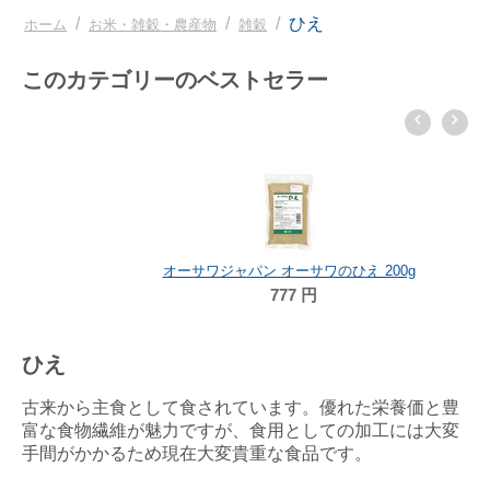
/
/
/
ひえ
ホーム
お米・雑穀・農産物
雑穀
このカテゴリーのベストセラー
オーサワジャパン オーサワのひえ 200g
777
円
ひえ
古来から主食として食されています。優れた栄養価と豊
富な食物繊維が魅力ですが、食用としての加工には大変
手間がかかるため現在大変貴重な食品です。