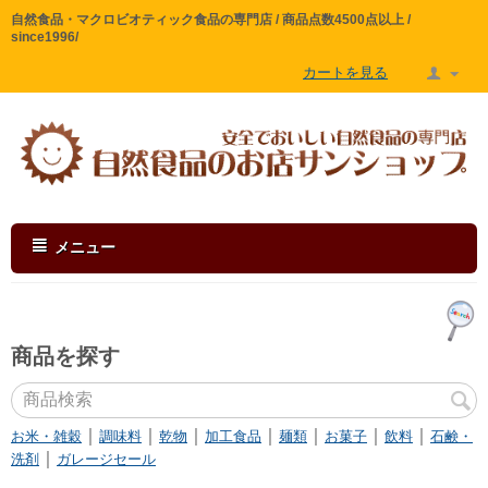
自然食品・マクロビオティック食品の専門店 / 商品点数4500点以上 /
since1996/
カートを見る
メニュー
商品を探す
｜
｜
｜
｜
｜
｜
｜
お米・雑穀
調味料
乾物
加工食品
麺類
お菓子
飲料
石鹸・
｜
洗剤
ガレージセール