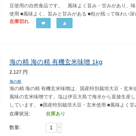
豆使用の自然食品です。 風味よく旨み・甘みがあり、味わ
使用 ■風味よく、旨みと甘みがある ■粒が残って味わい深い 
在庫切れ
海の精 海の精 有機玄米味噌 1kg
2,127
円
海の精
海の精 海の精 有機玄米味噌は、国産特別栽培大豆・玄米
風味の玄米味噌です。塩は伊豆大島で海水から直接生産し
しています。 ■国産特別栽培大豆・玄米使用 ■風味よく甘みが
在庫状況:
在庫あり
+
数量:
−