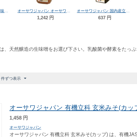
海の精 海の精 有機玄米味噌 1kg
オーサワジャパン オーサワの信州 発芽玄米みそ 650g
オーサワジャパン 国内産立科三年みそ(玄米) 300g
1,242
円
637
円
は、天然醸造の生味噌をお選び下さい。乳酸菌や酵素をたっぷ
6 件ずつ表示
オーサワジャパン 有機立科 玄米みそ(カップ)
1,458
円
オーサワジャパン
オーサワジャパン 有機立科 玄米みそ(カップ) は、有機