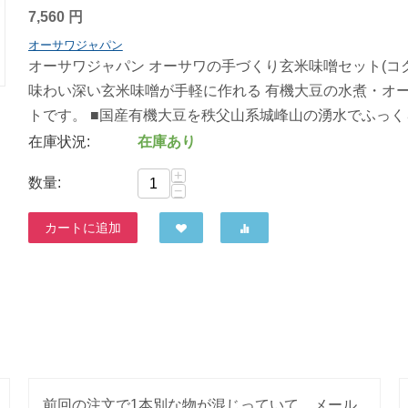
7,560
円
オーサワジャパン
オーサワジャパン オーサワの手づくり玄米味噌セット(コク
味わい深い玄米味噌が手軽に作れる 有機大豆の水煮・オー
トです。 ■国産有機大豆を秩父山系城峰山の湧水でふっくら
在庫状況:
在庫あり
+
数量:
−
カートに追加
前回の注文で1本別な物が混じっていて、メール