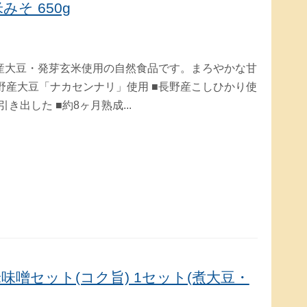
そ 650g
野産大豆・発芽玄米使用の自然食品です。まろやかな甘
曇野産大豆「ナカセンナリ」使用 ■長野産こしひかり使
出した ■約8ヶ月熟成...
噌セット(コク旨) 1セット(煮大豆・