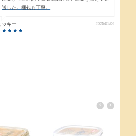
送した。梱包も丁寧。
箱に
た。
ミッキー
2025/01/06
雨の
いて
のんの
クイッ
はつ