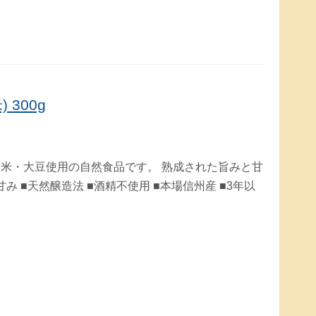
300g
産玄米・大豆使用の自然食品です。 熟成された旨みと甘
み ■天然醸造法 ■酒精不使用 ■本場信州産 ■3年以