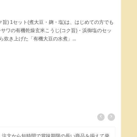
旨) 1セット(煮大豆・麹・塩)は、はじめての方でも
サワの有機乾燥玄米こうじ(コク旨)・浜御塩のセッ
炊き上げた「有機大豆の水煮」...
注文から短時間で賞味期限の長い商品を揃えて発
外箱