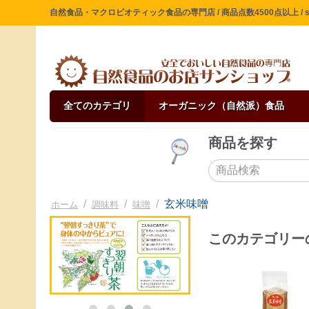
自然食品・マクロビオティック食品の専門店 / 商品点数4500点以上 / sin
全てのカテゴリ
オーガニック（自然派）食品
商品を探す
/
/
/
玄米味噌
ホーム
調味料
味噌
このカテゴリー