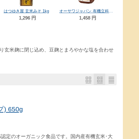
はつゆき屋 玄米みそ 1kg
オーサワジャパン 有機立科 玄米みそ(カップ) 650g
1,296
円
1,458
円
り玄米麹に閉じ込め、豆麹とまろやかな塩を合わせ
 650g
JAS認定のオーガニック食品です。国内産有機玄米･大