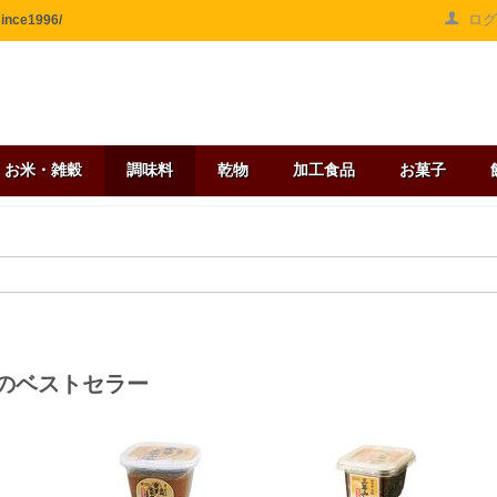
ロ
ce1996/
お米・雑穀
調味料
乾物
加工食品
お菓子
のベストセラー