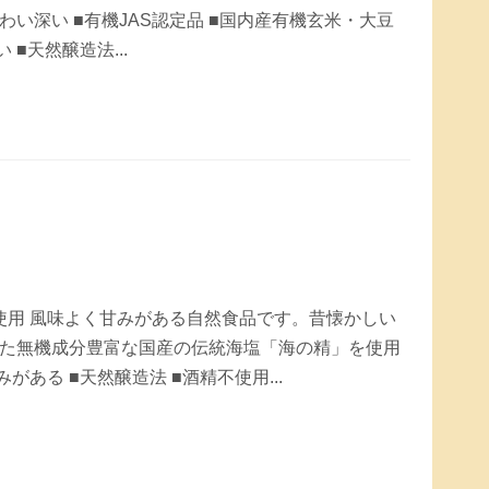
い深い ■有機JAS認定品 ■国内産有機玄米・大豆
■天然醸造法...
使用 風味よく甘みがある自然食品です。昔懐かしい
た無機成分豊富な国産の伝統海塩「海の精」を使用
ある ■天然醸造法 ■酒精不使用...