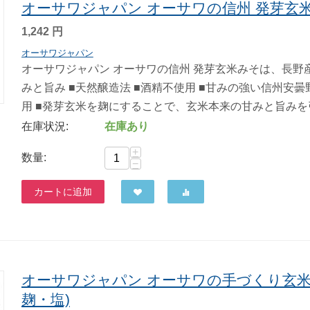
オーサワジャパン オーサワの信州 発芽玄米み
1,242
円
オーサワジャパン
オーサワジャパン オーサワの信州 発芽玄米みそは、長
みと旨み ■天然醸造法 ■酒精不使用 ■甘みの強い信州安
用 ■発芽玄米を麹にすることで、玄米本来の甘みと旨みを引き
在庫状況:
在庫あり
+
数量:
−
カートに追加
オーサワジャパン オーサワの手づくり玄米味
麹・塩)