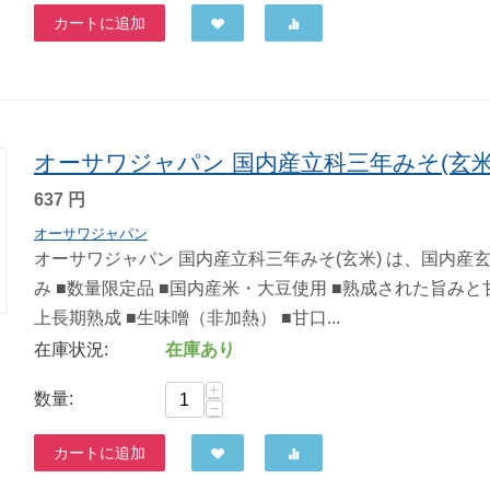
カートに追加
オーサワジャパン 国内産立科三年みそ(玄米) 
637
円
オーサワジャパン
オーサワジャパン 国内産立科三年みそ(玄米) は、国内
み ■数量限定品 ■国内産米・大豆使用 ■熟成された旨みと甘
上長期熟成 ■生味噌（非加熱） ■甘口...
在庫状況:
在庫あり
+
数量:
−
カートに追加