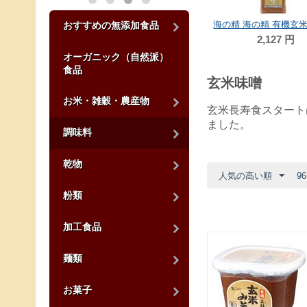
おすすめの無添加食品
2,127
円
オーガニック（自然派）
食品
玄米味噌
お米・雑穀・農産物
玄米長寿食スタート
ました。
調味料
乾物
人気の高い順
9
粉類
加工食品
麺類
お菓子