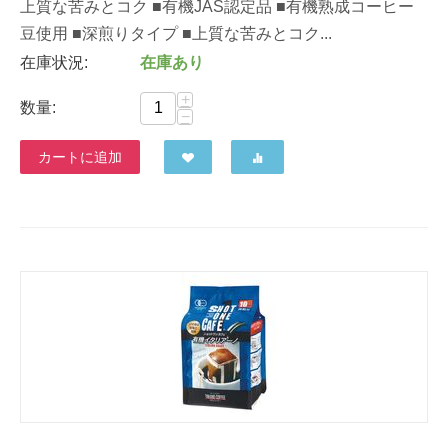
上質な苦みとコク ■有機JAS認定品 ■有機熟成コーヒー
豆使用 ■深煎りタイプ ■上質な苦みとコク...
在庫状況:
在庫あり
+
数量:
−
カートに追加