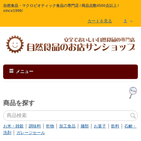
自然食品・マクロビオティック食品の専門店 / 商品点数4500点以上 /
since1996/
カートを見る
メニュー
商品を探す
｜
｜
｜
｜
｜
｜
｜
お米・雑穀
調味料
乾物
加工食品
麺類
お菓子
飲料
石鹸・
｜
洗剤
ガレージセール