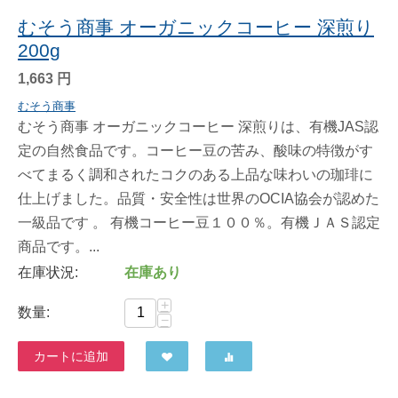
むそう商事 オーガニックコーヒー 深煎り
200g
1,663
円
むそう商事
むそう商事 オーガニックコーヒー 深煎りは、有機JAS認
定の自然食品です。コーヒー豆の苦み、酸味の特徴がす
べてまるく調和されたコクのある上品な味わいの珈琲に
仕上げました。品質・安全性は世界のOCIA協会が認めた
一級品です 。 有機コーヒー豆１００％。有機ＪＡＳ認定
商品です。...
在庫状況:
在庫あり
+
数量:
−
カートに追加