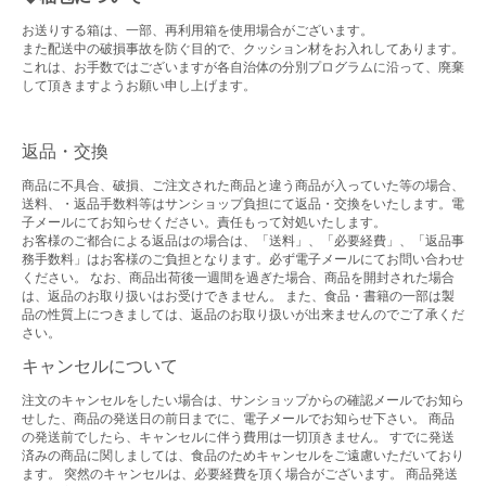
お送りする箱は、一部、再利用箱を使用場合がございます。
また配送中の破損事故を防ぐ目的で、クッション材をお入れしてあります。
これは、お手数ではございますが各自治体の分別プログラムに沿って、廃棄
して頂きますようお願い申し上げます。
返品・交換
商品に不具合、破損、ご注文された商品と違う商品が入っていた等の場合、
送料、・返品手数料等はサンショップ負担にて返品・交換をいたします。電
子メールにてお知らせください。責任もって対処いたします。
お客様のご都合による返品はの場合は、「送料」、「必要経費」、「返品事
務手数料」はお客様のご負担となります。必ず電子メールにてお問い合わせ
ください。 なお、商品出荷後一週間を過ぎた場合、商品を開封された場合
は、返品のお取り扱いはお受けできません。 また、食品・書籍の一部は製
品の性質上につきましては、返品のお取り扱いが出来ませんのでご了承くだ
さい。
キャンセルについて
注文のキャンセルをしたい場合は、サンショップからの確認メールでお知ら
せした、商品の発送日の前日までに、電子メールでお知らせ下さい。 商品
の発送前でしたら、キャンセルに伴う費用は一切頂きません。 すでに発送
済みの商品に関しましては、食品のためキャンセルをご遠慮いただいており
ます。 突然のキャンセルは、必要経費を頂く場合がございます。 商品発送