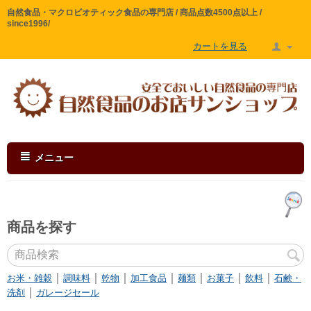
自然食品・マクロビオティック食品の専門店 / 商品点数4500点以上 /
since1996/
カートを見る
メニュー
商品を探す
｜
｜
｜
｜
｜
｜
｜
お米・雑穀
調味料
乾物
加工食品
麺類
お菓子
飲料
石鹸・
｜
洗剤
ガレージセール